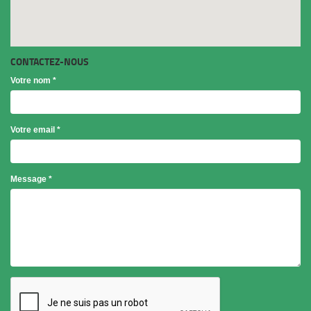
CONTACTEZ-NOUS
Votre nom
*
Votre email
*
Objet
Message
*
*