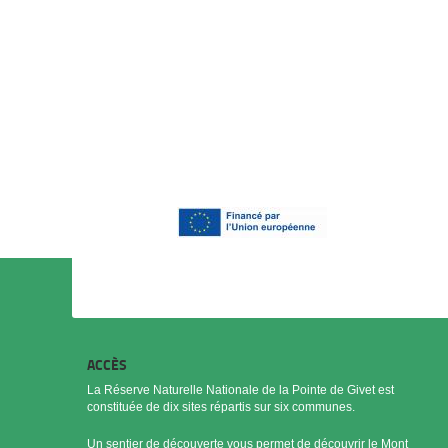
ACCÈS
La Réserve Naturelle Nationale de la Pointe de Givet est
constituée de dix sites répartis sur six communes.
Un sentier de découverte vous permet de découvrir le Mont