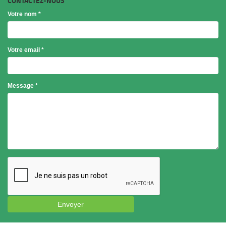
CONTACTEZ-NOUS
Votre nom
*
Votre email
*
Objet
Message
*
*
Envoyer