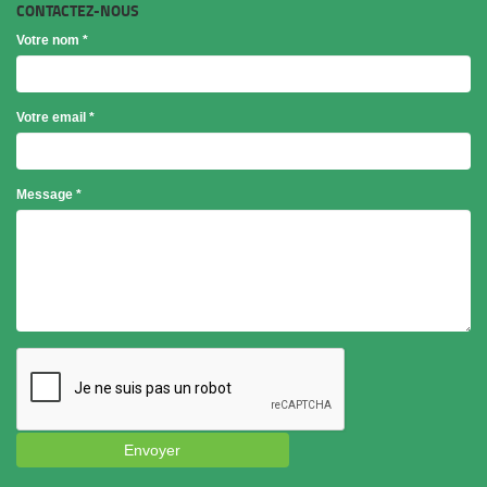
CONTACTEZ-NOUS
Votre nom
*
Votre email
*
Objet
Message
*
*
Envoyer