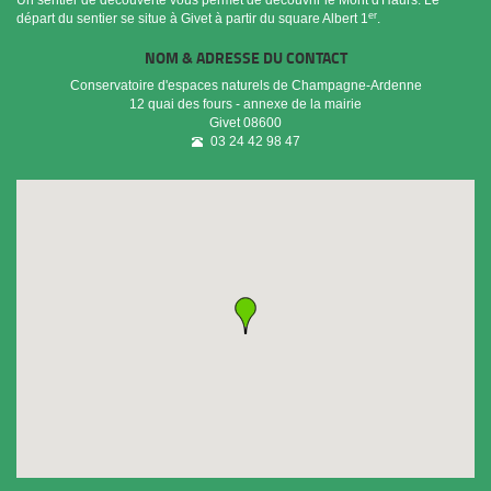
Un sentier de découverte vous permet de découvrir le Mont d'Haurs. Le
er
départ du sentier se situe à Givet à partir du square Albert 1
.
NOM & ADRESSE DU CONTACT
Conservatoire d'espaces naturels de Champagne-Ardenne
12 quai des fours - annexe de la mairie
Givet
08600
03 24 42 98 47