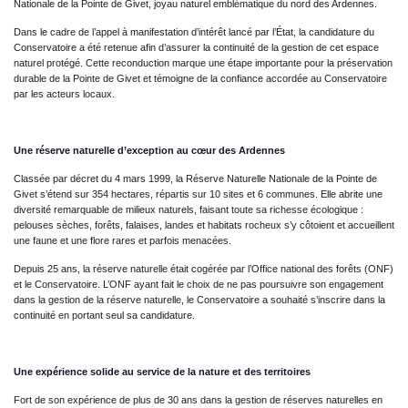
Nationale de la Pointe de Givet, joyau naturel emblématique du nord des Ardennes.
Dans le cadre de l’appel à manifestation d’intérêt lancé par l’État, la candidature du
Conservatoire a été retenue afin d’assurer la continuité de la gestion de cet espace
naturel protégé. Cette reconduction marque une étape importante pour la préservation
durable de la Pointe de Givet et témoigne de la confiance accordée au Conservatoire
par les acteurs locaux.
Une réserve naturelle d’exception au cœur des Ardennes
Classée par décret du 4 mars 1999, la Réserve Naturelle Nationale de la Pointe de
Givet s’étend sur 354 hectares, répartis sur 10 sites et 6 communes. Elle abrite une
diversité remarquable de milieux naturels, faisant toute sa richesse écologique :
pelouses sèches, forêts, falaises, landes et habitats rocheux s’y côtoient et accueillent
une faune et une flore rares et parfois menacées.
Depuis 25 ans, la réserve naturelle était cogérée par l’Office national des forêts (ONF)
et le Conservatoire. L’ONF ayant fait le choix de ne pas poursuivre son engagement
dans la gestion de la réserve naturelle, le Conservatoire a souhaité s’inscrire dans la
continuité en portant seul sa candidature.
Une expérience solide au service de la nature et des territoires
Fort de son expérience de plus de 30 ans dans la gestion de réserves naturelles en