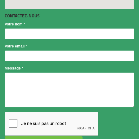
CONTACTEZ-NOUS
Votre nom
*
Votre email
*
Objet
Message
*
*