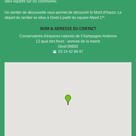
sites répartis sur six communes.
Un sentier de découverte vous permet de découvrir le Mont d'Haurs. Le
er
départ du sentier se situe à Givet à partir du square Albert 1
.
NOM & ADRESSE DU CONTACT
Conservatoire d'espaces naturels de Champagne-Ardenne
12 quai des fours - annexe de la mairie
Givet
08600
03 24 42 98 47