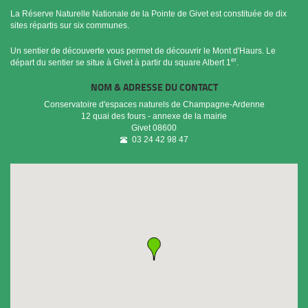
La Réserve Naturelle Nationale de la Pointe de Givet est constituée de dix
sites répartis sur six communes.
Un sentier de découverte vous permet de découvrir le Mont d'Haurs. Le
er
départ du sentier se situe à Givet à partir du square Albert 1
.
NOM & ADRESSE DU CONTACT
Conservatoire d'espaces naturels de Champagne-Ardenne
12 quai des fours - annexe de la mairie
Givet
08600
03 24 42 98 47