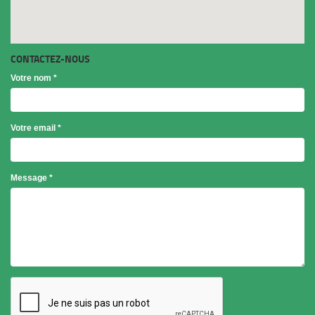
CONTACTEZ-NOUS
Votre nom
*
Votre email
*
Objet
Message
*
*